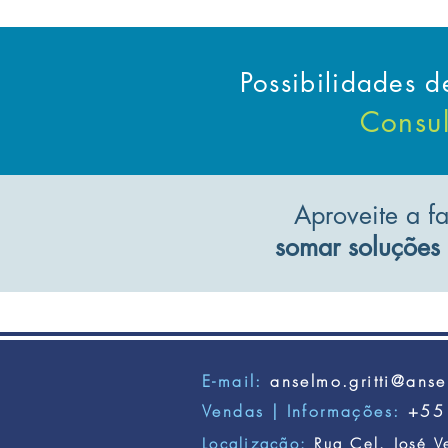
Possibilidades 
Consul
Aproveite a f
somar soluções
E-mail:
anselmo.gritti@anse
Vendas | Informações:
+55
Localização:
Rua Cel. José V