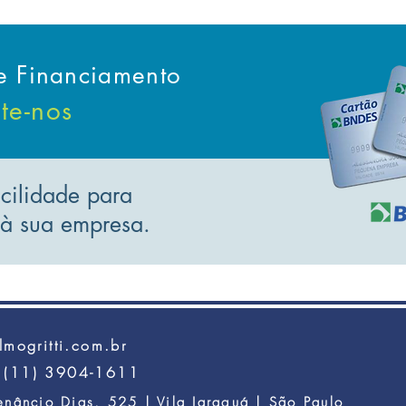
de Financiamento
te-nos
acilidade para
à sua empresa.
lmogritti.com.br
 (11) 3904-1611
enâncio Dias, 525 | Vila Jaraguá | São Paulo